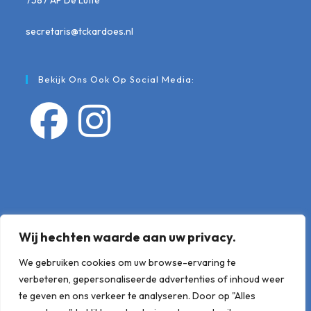
7587 AP De Lutte
secretaris@tckardoes.nl
Bekijk Ons Ook Op Social Media:
Opent
Opent
in
in
een
een
nieuwe
nieuwe
tab
tab
Wij hechten waarde aan uw privacy.
We gebruiken cookies om uw browse-ervaring te
verbeteren, gepersonaliseerde advertenties of inhoud weer
te geven en ons verkeer te analyseren. Door op "Alles