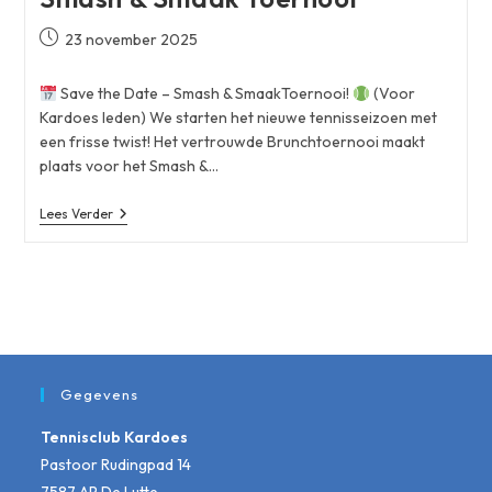
Bericht
23 november 2025
gepubliceerd
op:
Save the Date – Smash & SmaakToernooi!
(Voor
Kardoes leden) We starten het nieuwe tennisseizoen met
een frisse twist! Het vertrouwde Brunchtoernooi maakt
plaats voor het Smash &…
Smash
Lees Verder
&
Smaak
Toernooi
Gegevens
Tennisclub Kardoes
Pastoor Rudingpad 14