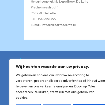
Huisartsenpraktijk & apotheek De Lutte
Plechelmusstraat 1
7587 AL De Lutte
Tel: 0541-551355
E-mail: info@huisartsdelutte.nl
Gegevens
Wij hechten waarde aan uw privacy.
Tennisclub Kardoes
Pastoor Rudingpad 14
We gebruiken cookies om uw browse-ervaring te
verbeteren, gepersonaliseerde advertenties of inhoud wee
7587 AP De Lutte
te geven en ons verkeer te analyseren. Door op "Alles
secretaris@tckardoes.nl
accepteren" te klikken, stemt u in met ons gebruik van
cookies.