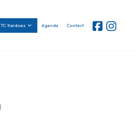
 TC Kardoes
Agenda
Contact
n